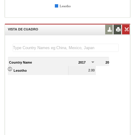
Lesotho
VISTA DE CUADRO
Country Name
2017
2018
2
2.00
2.00
Lesotho