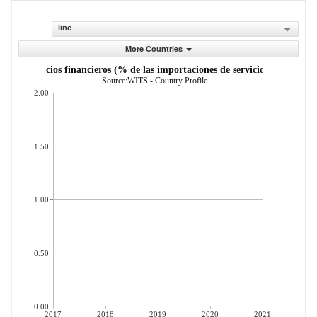
line
More Countries
uro y servicios financieros (% de las importaciones de servicios comerciale
Source:WITS - Country Profile
2.00
1.50
1.00
0.50
0.00
2017
2018
2019
2020
2021