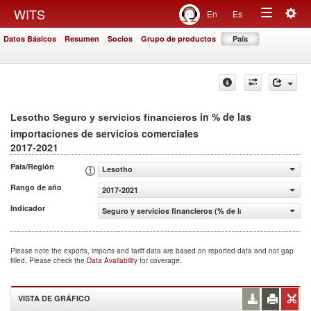
Togg
WITS
En
Es
Toggle
navig
Datos Básicos
Resumen
Socios
Grupo de productos
País
navigation
in % de las
Lesotho Seguro y servicios financieros
importaciones de servicios comerciales
2017-2021
País/Región
Lesotho
Rango de año
2017-2021
Indicador
Seguro y servicios financieros (% de las importaciones d
Please note the exports, imports and tariff data are based on reported data and not gap
filled. Please check the
Data Availability
for coverage.
VISTA DE GRÁFICO