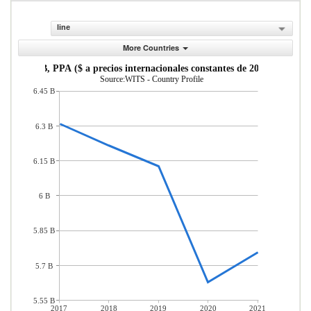
line
More Countries
PIB, PPA ($ a precios internacionales constantes de 2011)
Source:WITS - Country Profile
6.45 B
6.3 B
6.15 B
6 B
5.85 B
5.7 B
5.55 B
2017
2018
2019
2020
2021