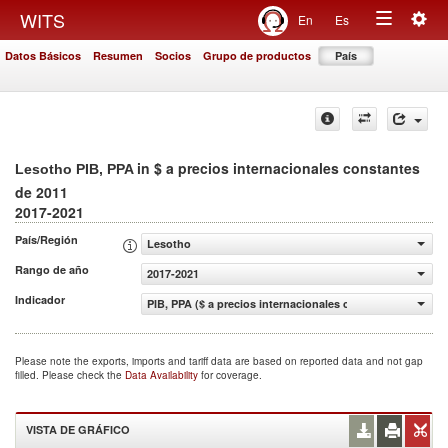
Togg
WITS
En
Es
Toggle
navig
Datos Básicos
Resumen
Socios
Grupo de productos
País
navigation
in $ a precios internacionales constantes
Lesotho PIB, PPA
de 2011
2017-2021
País/Región
Lesotho
Rango de año
2017-2021
Indicador
PIB, PPA ($ a precios internacionales constantes de 2011
Please note the exports, imports and tariff data are based on reported data and not gap
filled. Please check the
Data Availability
for coverage.
VISTA DE GRÁFICO