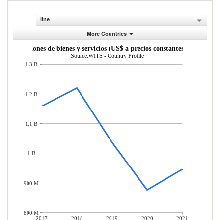
line
More Countries
Exportaciones de bienes y servicios (US$ a precios constantes de 2010)
Source:WITS - Country Profile
1.3 B
1.2 B
1.1 B
1 B
900 M
800 M
2017
2018
2019
2020
2021