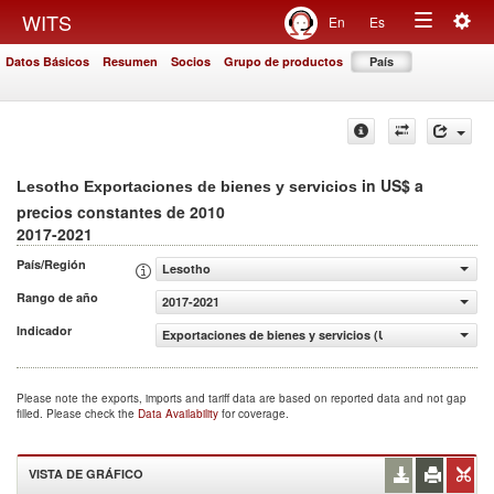
Togg
WITS
En
Es
Toggle
navig
Datos Básicos
Resumen
Socios
Grupo de productos
País
navigation
in US$ a
Lesotho Exportaciones de bienes y servicios
precios constantes de 2010
2017-2021
País/Región
Lesotho
Rango de año
2017-2021
Indicador
Exportaciones de bienes y servicios (US$ a precios cons
Please note the exports, imports and tariff data are based on reported data and not gap
filled. Please check the
Data Availability
for coverage.
VISTA DE GRÁFICO