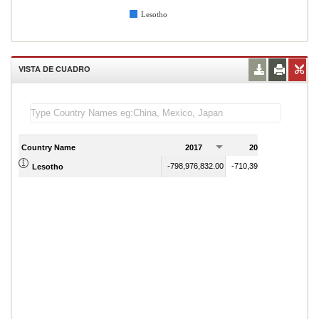
Lesotho
VISTA DE CUADRO
Country Name
2017
2018
2
-798,976,832.00
-710,398,465.00
Lesotho