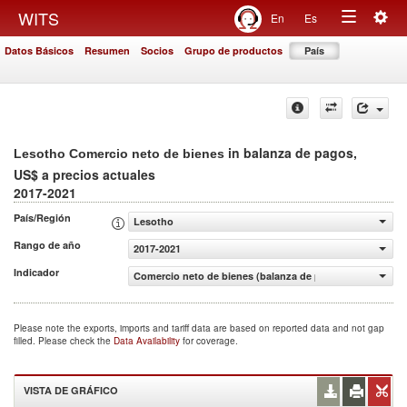
Togg
WITS
En
Es
Toggle
navig
Datos Básicos
Resumen
Socios
Grupo de productos
País
navigation
in balanza de pagos,
Lesotho Comercio neto de bienes
US$ a precios actuales
2017-2021
País/Región
Lesotho
Rango de año
2017-2021
Indicador
Comercio neto de bienes (balanza de pagos, US$ a precio
Please note the exports, imports and tariff data are based on reported data and not gap
filled. Please check the
Data Availability
for coverage.
VISTA DE GRÁFICO