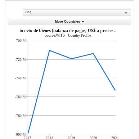
line
More Countries
Comercio neto de bienes (balanza de pagos, US$ a precios actuales)
Source:WITS - Country Profile
-700 M
-720 M
-740 M
-760 M
-780 M
-800 M
2017
2018
2019
2020
2021