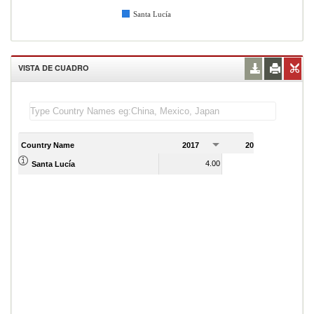
Santa Lucía
VISTA DE CUADRO
Country Name
2017
2018
2
4.00
14.00
Santa Lucía