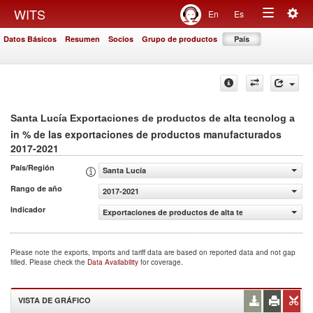
Togg
WITS
En
Es
Toggle
navig
Datos Básicos
Resumen
Socios
Grupo de productos
País
navigation
Santa Lucía Exportaciones de productos de alta tecnolog a
in % de las exportaciones de productos manufacturados
2017-2021
País/Región
Santa Lucía
Rango de año
2017-2021
Indicador
Exportaciones de productos de alta tecnolog a (% de la
Please note the exports, imports and tariff data are based on reported data and not gap
filled. Please check the
Data Availability
for coverage.
VISTA DE GRÁFICO