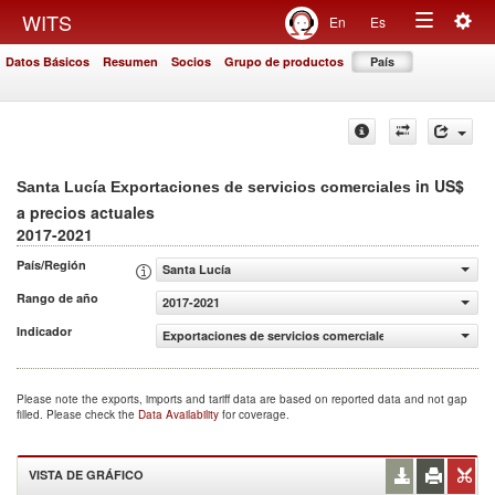
Togg
WITS
En
Es
Toggle
navig
Datos Básicos
Resumen
Socios
Grupo de productos
País
navigation
in US$
Santa Lucía Exportaciones de servicios comerciales
a precios actuales
2017-2021
País/Región
Santa Lucía
Rango de año
2017-2021
Indicador
Exportaciones de servicios comerciales (US$ a precios ac
Please note the exports, imports and tariff data are based on reported data and not gap
filled. Please check the
Data Availability
for coverage.
VISTA DE GRÁFICO