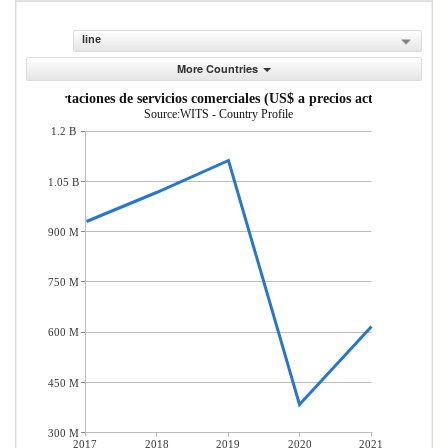
line
More Countries
Exportaciones de servicios comerciales (US$ a precios actuales)
Source:WITS - Country Profile
1.2 B
1.05 B
900 M
750 M
600 M
450 M
300 M
2017
2018
2019
2020
2021