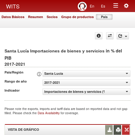
Togg
WITS
En
Es
Toggle
navig
Datos Básicos
Resumen
Socios
Grupo de productos
País
navigation
in % del
Santa Lucía Importaciones de bienes y servicios
PIB
2017-2021
País/Región
Santa Lucía
Rango de año
2017-2021
Indicador
Importaciones de bienes y servicios (% del PIB)
Please note the exports, imports and tariff data are based on reported data and not gap
filled. Please check the
Data Availability
for coverage.
VISTA DE GRÁFICO