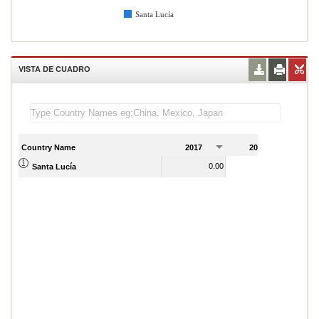
Santa Lucía
VISTA DE CUADRO
Country Name
2017
2018
2
0.00
Santa Lucía