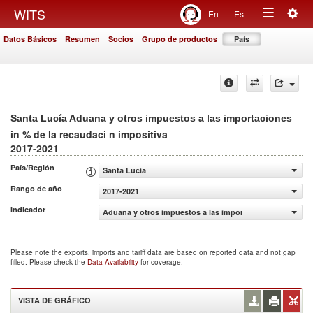
Togg
WITS
En
Es
Toggle
navig
Datos Básicos
Resumen
Socios
Grupo de productos
País
navigation
Santa Lucía Aduana y otros impuestos a las importaciones
in % de la recaudaci n impositiva
2017-2021
País/Región
Santa Lucía
Rango de año
2017-2021
Indicador
Aduana y otros impuestos a las importaciones (% de la r
Please note the exports, imports and tariff data are based on reported data and not gap
filled. Please check the
Data Availability
for coverage.
VISTA DE GRÁFICO