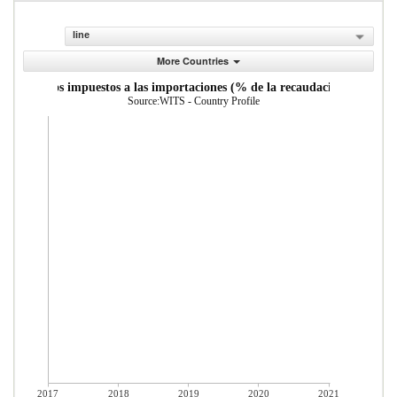
line
More Countries
ana y otros impuestos a las importaciones (% de la recaudaci n impositiv
Source:WITS - Country Profile
2017
2018
2019
2020
2021