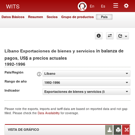
Togg
WITS
En
Es
Toggle
navig
Datos Básicos
Resumen
Socios
Grupo de productos
País
navigation
in balanza de
Líbano Exportaciones de bienes y servicios
pagos, US$ a precios actuales
1992-1996
País/Región
Líbano
Rango de año
1992-1996
Indicador
Exportaciones de bienes y servicios (balanza de pagos, U
Please note the exports, imports and tariff data are based on reported data and not gap
filled. Please check the
Data Availability
for coverage.
VISTA DE GRÁFICO