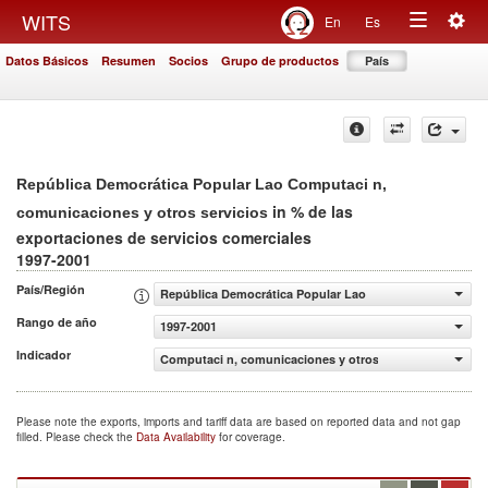
Togg
WITS
En
Es
Toggle
navig
Datos Básicos
Resumen
Socios
Grupo de productos
País
navigation
República Democrática Popular Lao Computaci n,
in % de las
comunicaciones y otros servicios
exportaciones de servicios comerciales
1997-2001
País/Región
República Democrática Popular Lao
Rango de año
1997-2001
Indicador
Computaci n, comunicaciones y otros servicios (% de las
Please note the exports, imports and tariff data are based on reported data and not gap
filled. Please check the
Data Availability
for coverage.