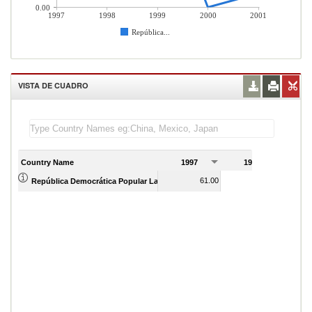
0.00
1997
1998
1999
2000
2001
República...
VISTA DE CUADRO
Country Name
1997
1998
1
61.00
56.00
República Democrática Popular Lao