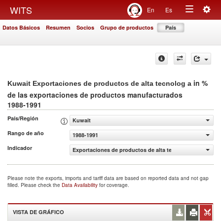
Togg
WITS
En
Es
Toggle
navig
Datos Básicos
Resumen
Socios
Grupo de productos
País
navigation
in %
Kuwait Exportaciones de productos de alta tecnolog a
de las exportaciones de productos manufacturados
1988-1991
País/Región
Kuwait
Rango de año
1988-1991
Indicador
Exportaciones de productos de alta tecnolog a (% de la
Please note the exports, imports and tariff data are based on reported data and not gap
filled. Please check the
Data Availability
for coverage.
VISTA DE GRÁFICO