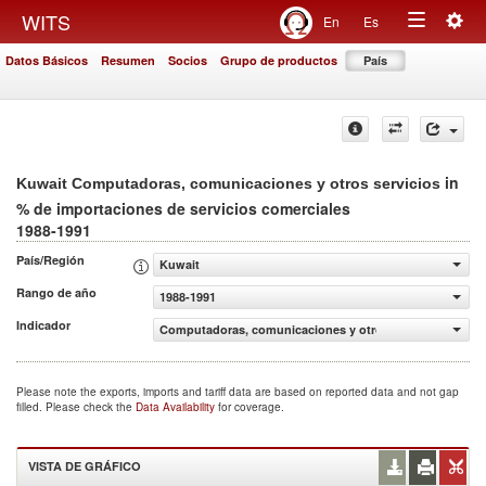
Togg
WITS
En
Es
Toggle
navig
Datos Básicos
Resumen
Socios
Grupo de productos
País
navigation
in
Kuwait Computadoras, comunicaciones y otros servicios
% de importaciones de servicios comerciales
1988-1991
País/Región
Kuwait
Rango de año
1988-1991
Indicador
Computadoras, comunicaciones y otros servicios (% de i
Please note the exports, imports and tariff data are based on reported data and not gap
filled. Please check the
Data Availability
for coverage.
VISTA DE GRÁFICO