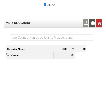
Kuwait
VISTA DE CUADRO
Country Name
1988
1989
1
1.00
1.00
Kuwait