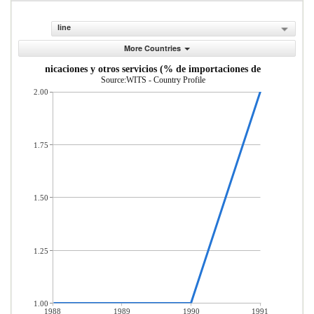
line
More Countries
as, comunicaciones y otros servicios (% de importaciones de servicios co
Source:WITS - Country Profile
2.00
1.75
1.50
1.25
1.00
1988
1989
1990
1991