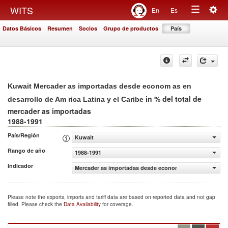
Togg
WITS
En
Es
Toggle
navig
Datos Básicos
Resumen
Socios
Grupo de productos
País
navigation
Kuwait Mercader as importadas desde econom as en
in % del total de
desarrollo de Am rica Latina y el Caribe
mercader as importadas
1988-1991
País/Región
Kuwait
Rango de año
1988-1991
Indicador
Mercader as importadas desde econom as en desarrollo de
Please note the exports, imports and tariff data are based on reported data and not gap
filled. Please check the
Data Availability
for coverage.