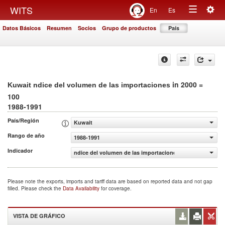
Togg
WITS
En
Es
Toggle
navig
Datos Básicos
Resumen
Socios
Grupo de productos
País
navigation
in 2000 =
Kuwait ndice del volumen de las importaciones
100
1988-1991
País/Región
Kuwait
Rango de año
1988-1991
Indicador
ndice del volumen de las importaciones (2000 = 100)
Please note the exports, imports and tariff data are based on reported data and not gap
filled. Please check the
Data Availability
for coverage.
VISTA DE GRÁFICO