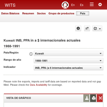
Togg
WITS
En
Es
Toggle
navig
Datos Básicos
Resumen
Socios
Grupo de productos
País
navigation
in a $ internacionales actuales
Kuwait INB, PPA
1988-1991
País/Región
Kuwait
Rango de año
1988-1991
Indicador
INB, PPA (a $ internacionales actuales)
Please note the exports, imports and tariff data are based on reported data and not gap
filled. Please check the
Data Availability
for coverage.
VISTA DE GRÁFICO