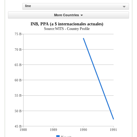
line
More Countries
INB, PPA (a $ internacionales actuales)
Source:WITS - Country Profile
75 B
70 B
65 B
60 B
55 B
50 B
45 B
1988
1989
1990
1991