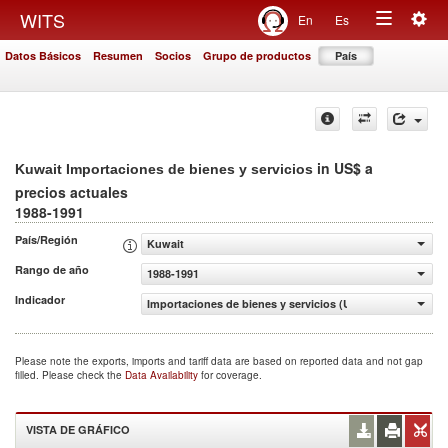
Togg
WITS
En
Es
Toggle
navig
Datos Básicos
Resumen
Socios
Grupo de productos
País
navigation
in US$ a
Kuwait Importaciones de bienes y servicios
precios actuales
1988-1991
País/Región
Kuwait
Rango de año
1988-1991
Indicador
Importaciones de bienes y servicios (US$ a precios actua
Please note the exports, imports and tariff data are based on reported data and not gap
filled. Please check the
Data Availability
for coverage.
VISTA DE GRÁFICO