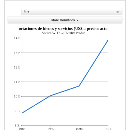
line
More Countries
Importaciones de bienes y servicios (US$ a precios actuales)
Source:WITS - Country Profile
14 B
13 B
12 B
11 B
10 B
9 B
8 B
1988
1989
1990
1991