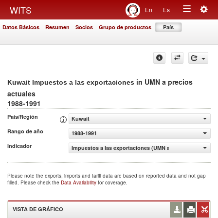
Togg
WITS
En
Es
Toggle
navig
Datos Básicos
Resumen
Socios
Grupo de productos
País
navigation
in UMN a precios
Kuwait Impuestos a las exportaciones
actuales
1988-1991
País/Región
Kuwait
Rango de año
1988-1991
Indicador
Impuestos a las exportaciones (UMN a precios actuales)
Please note the exports, imports and tariff data are based on reported data and not gap
filled. Please check the
Data Availability
for coverage.
VISTA DE GRÁFICO