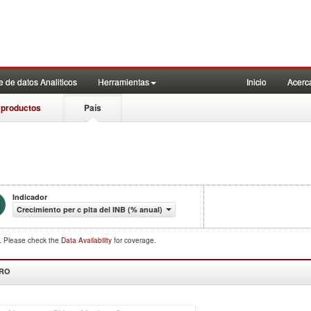
 de datos Analiticos
Herramientas
Inicio
Acerc
 productos
País
Indicador
Crecimiento per c pita del INB (% anual)
d. Please check the
Data Availability
for coverage.
DRO