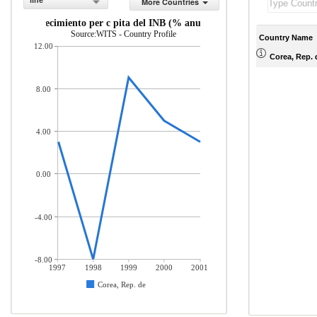
line
More Countries
Crecimiento per c pita del INB (% anual)
Source:WITS - Country Profile
Country Name
12.00
Corea, Rep. 
8.00
4.00
0.00
-4.00
-8.00
1997
1998
1999
2000
2001
Corea, Rep. de