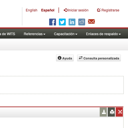
|
English
Español
Iniciar sesión
Registrarse
a de WITS
Referencias
Capacitación
Enlaces de respaldo
Ayuda
Consulta personalizada