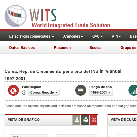
Estadísticas comerciales
Aranceles
GVC
API
Base
Datos Básicos
Resumen
Socios
Grupo de
in % anual
Corea, Rep. de Crecimiento per c pita del INB
1997-2001
País/Región
Rango de año
Corea, Rep. de
1997-2001
Please note the exports, imports and tariff data are based on reported data and not gap fille
VISTA DE GRÁFICO
VISTA DE CUA