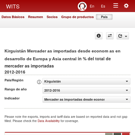
Togg
WITS
En
Es
Toggle
navig
Datos Básicos
Resumen
Socios
Grupo de productos
País
navigation
Kirguistán Mercader as importadas desde econom as en
in % del total de
desarrollo de Europa y Asia central
mercader as importadas
2012-2016
País/Región
Kirguistán
Rango de año
2012-2016
Indicador
Mercader as importadas desde econom as en desarrollo de
Please note the exports, imports and tariff data are based on reported data and not gap
filled. Please check the
Data Availability
for coverage.