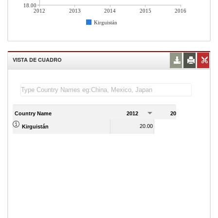
18.00
2012
2013
2014
2015
2016
Kirguistán
VISTA DE CUADRO
Country Name
2012
2013
2
20.00
19.00
Kirguistán