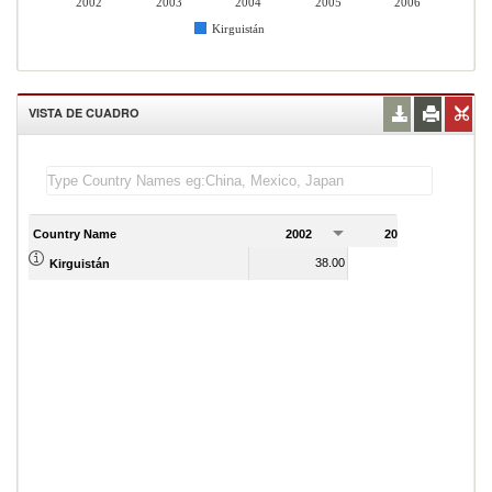
2002
2003
2004
2005
2006
Kirguistán
VISTA DE CUADRO
Country Name
2002
2003
2
38.00
35.00
Kirguistán