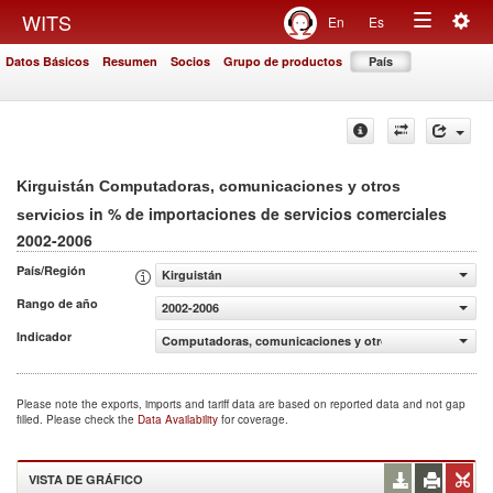
Togg
WITS
En
Es
Toggle
navig
Datos Básicos
Resumen
Socios
Grupo de productos
País
navigation
Kirguistán Computadoras, comunicaciones y otros
in % de importaciones de servicios comerciales
servicios
2002-2006
País/Región
Kirguistán
Rango de año
2002-2006
Indicador
Computadoras, comunicaciones y otros servicios (% de i
Please note the exports, imports and tariff data are based on reported data and not gap
filled. Please check the
Data Availability
for coverage.
VISTA DE GRÁFICO