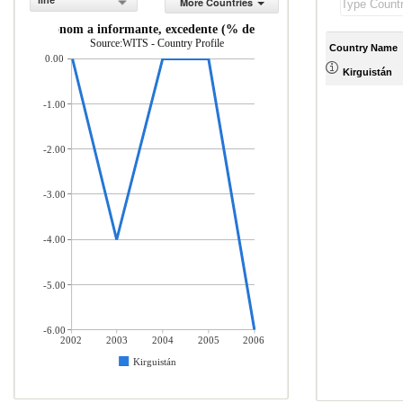
line
More Countries
 por la econom a informante, excedente (% del total de mercader as impo
Source:WITS - Country Profile
Country Name
0.00
Kirguistán
-1.00
-2.00
-3.00
-4.00
-5.00
-6.00
2002
2003
2004
2005
2006
Kirguistán