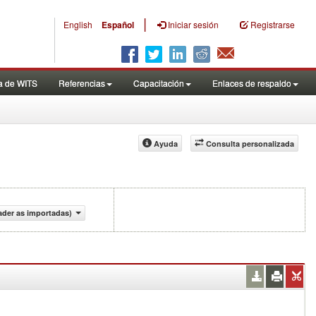
|
English
Español
Iniciar sesión
Registrarse
a de WITS
Referencias
Capacitación
Enlaces de respaldo
Ayuda
Consulta personalizada
ader as importadas)