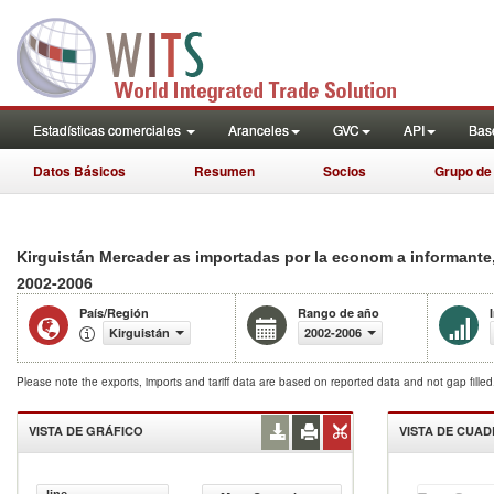
Estadísticas comerciales
Aranceles
GVC
API
Base
Datos Básicos
Resumen
Socios
Grupo de
Kirguistán Mercader as importadas por la econom a informant
2002-2006
País/Región
Rango de año
Kirguistán
2002-2006
Please note the exports, imports and tariff data are based on reported data and not gap fille
VISTA DE GRÁFICO
VISTA DE CUA