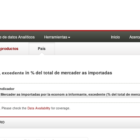
 de datos Analiticos
Herramientas
Inicio
Acerc
 productos
País
in % del total de mercader as importadas
e, excedente
Indicador
Mercader as importadas por la econom a informante, excedente (% del total de merc
d. Please check the
Data Availability
for coverage.
DRO