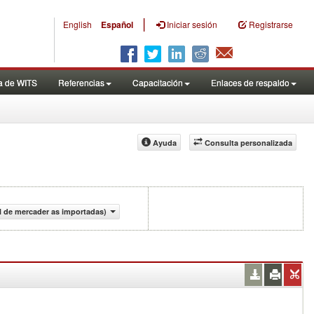
|
English
Español
Iniciar sesión
Registrarse
a de WITS
Referencias
Capacitación
Enlaces de respaldo
Ayuda
Consulta personalizada
al de mercader as importadas)