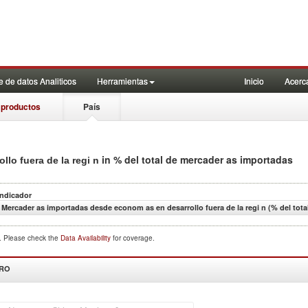
 de datos Analiticos
Herramientas
Inicio
Acerc
 productos
País
in % del total de mercader as importadas
lo fuera de la regi n
Indicador
Mercader as importadas desde econom as en desarrollo fuera de la regi n (% del tot
d. Please check the
Data Availability
for coverage.
DRO