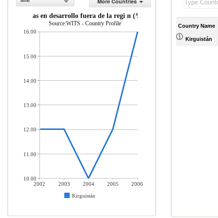
line
More Countries
e econom as en desarrollo fuera de la regi n (% del total de mercader as
Source:WITS - Country Profile
Country Name
16.00
Kirguistán
15.00
14.00
13.00
12.00
11.00
10.00
2002
2003
2004
2005
2006
Kirguistán