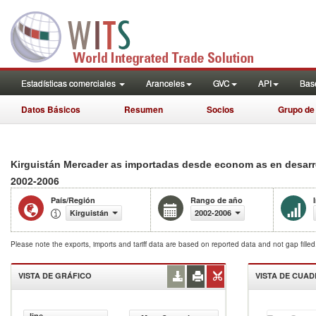
Estadísticas comerciales
Aranceles
GVC
API
Base
Datos Básicos
Resumen
Socios
Grupo de
Kirguistán Mercader as importadas desde econom as en desarrol
2002-2006
País/Región
Rango de año
Kirguistán
2002-2006
Please note the exports, imports and tariff data are based on reported data and not gap fille
VISTA DE GRÁFICO
VISTA DE CUA