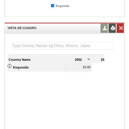
Kirguistán
VISTA DE CUADRO
Country Name
2002
2003
2
15.00
12.00
Kirguistán