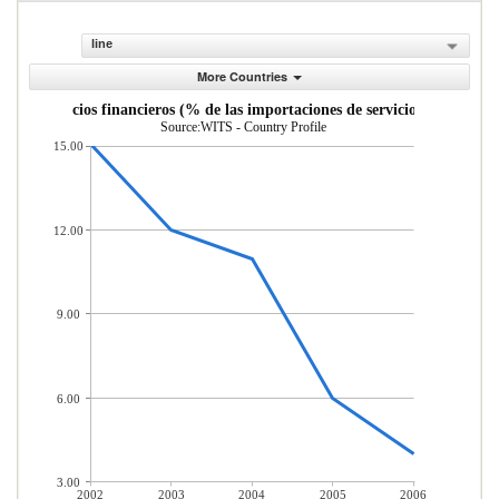
line
More Countries
uro y servicios financieros (% de las importaciones de servicios comerciale
Source:WITS - Country Profile
15.00
12.00
9.00
6.00
3.00
2002
2003
2004
2005
2006