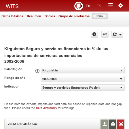
Togg
WITS
En
Es
Toggle
navig
Datos Básicos
Resumen
Socios
Grupo de productos
País
navigation
in % de las
Kirguistán Seguro y servicios financieros
importaciones de servicios comerciales
2002-2006
País/Región
Kirguistán
Rango de año
2002-2006
Indicador
Seguro y servicios financieros (% de las importaciones d
Please note the exports, imports and tariff data are based on reported data and not gap
filled. Please check the
Data Availability
for coverage.
VISTA DE GRÁFICO