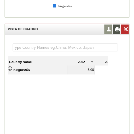
Kirguistán
VISTA DE CUADRO
Country Name
2002
2003
2
3.00
3.00
Kirguistán