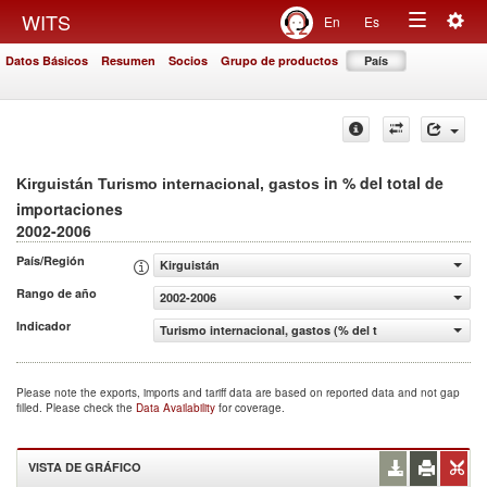
Togg
WITS
En
Es
Toggle
navig
Datos Básicos
Resumen
Socios
Grupo de productos
País
navigation
in % del total de
Kirguistán Turismo internacional, gastos
importaciones
2002-2006
País/Región
Kirguistán
Rango de año
2002-2006
Indicador
Turismo internacional, gastos (% del total de importacio
Please note the exports, imports and tariff data are based on reported data and not gap
filled. Please check the
Data Availability
for coverage.
VISTA DE GRÁFICO