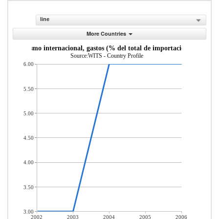
line
More Countries
Turismo internacional, gastos (% del total de importaciones)
Source:WITS - Country Profile
6.00
5.50
5.00
4.50
4.00
3.50
3.00
2002
2003
2004
2005
2006