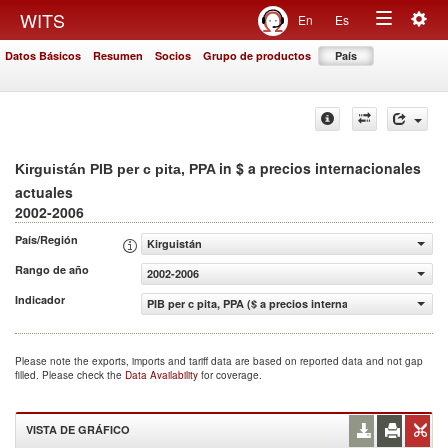
Togg
WITS
En
Es
Toggle
navig
Datos Básicos
Resumen
Socios
Grupo de productos
País
navigation
in $ a precios internacionales
Kirguistán PIB per c pita, PPA
actuales
2002-2006
País/Región
Kirguistán
Rango de año
2002-2006
Indicador
PIB per c pita, PPA ($ a precios internacionales actuales)
Please note the exports, imports and tariff data are based on reported data and not gap
filled. Please check the
Data Availability
for coverage.
VISTA DE GRÁFICO