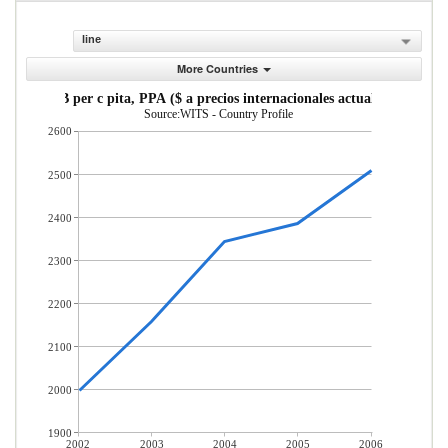
line
More Countries
PIB per c pita, PPA ($ a precios internacionales actuales)
Source:WITS - Country Profile
2600
2500
2400
2300
2200
2100
2000
1900
2002
2003
2004
2005
2006