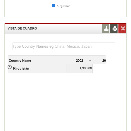
Kirguistán
VISTA DE CUADRO
Country Name
2002
2003
2
1,998.00
2,158.00
Kirguistán