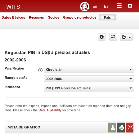
Togg
WITS
En
Es
Toggle
navig
Datos Básicos
Resumen
Socios
Grupo de productos
País
navigation
in US$ a precios actuales
Kirguistán PIB
2002-2006
País/Región
Kirguistán
Rango de año
2002-2006
Indicador
PIB (US$ a precios actuales)
Please note the exports, imports and tariff data are based on reported data and not gap
filled. Please check the
Data Availability
for coverage.
VISTA DE GRÁFICO