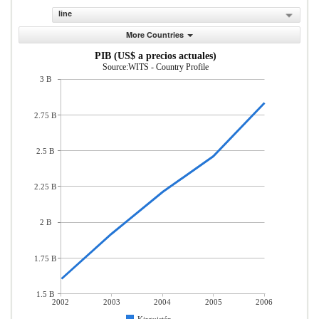
line
More Countries
PIB (US$ a precios actuales)
Source:WITS - Country Profile
3 B
2.75 B
2.5 B
2.25 B
2 B
1.75 B
1.5 B
2002
2003
2004
2005
2006