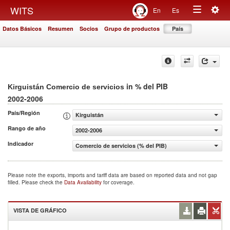
Togg
WITS
En
Es
Toggle
navig
Datos Básicos
Resumen
Socios
Grupo de productos
País
navigation
in % del PIB
Kirguistán Comercio de servicios
2002-2006
País/Región
Kirguistán
Rango de año
2002-2006
Indicador
Comercio de servicios (% del PIB)
Please note the exports, imports and tariff data are based on reported data and not gap
filled. Please check the
Data Availability
for coverage.
VISTA DE GRÁFICO