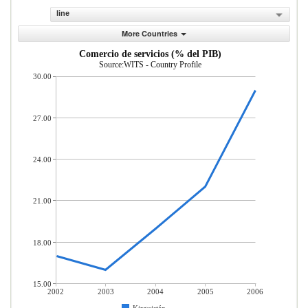
line
More Countries
Comercio de servicios (% del PIB)
Source:WITS - Country Profile
30.00
27.00
24.00
21.00
18.00
15.00
2002
2003
2004
2005
2006