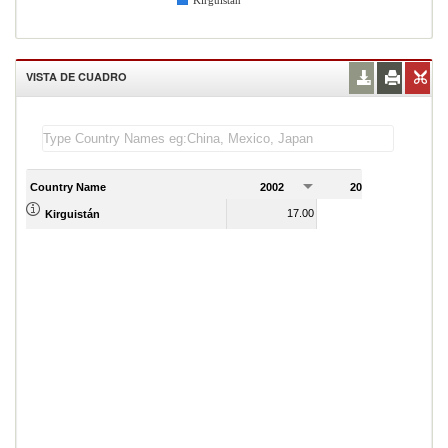
Kirguistán
VISTA DE CUADRO
Country Name
2002
2003
2
17.00
16.00
Kirguistán