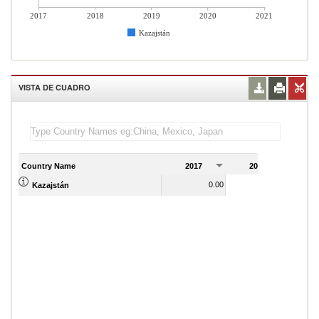
2017
2018
2019
2020
2021
Kazajstán
VISTA DE CUADRO
Country Name
2017
2018
2
0.00
0.00
Kazajstán