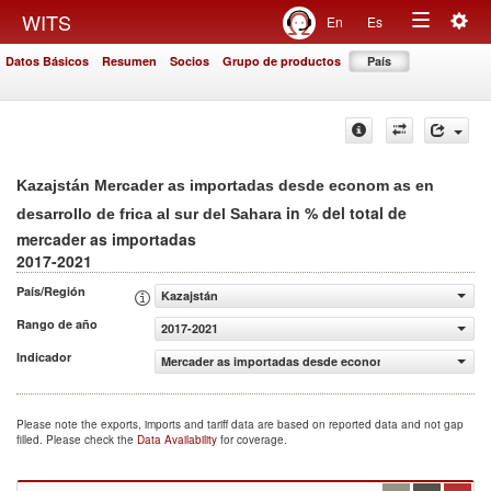
Togg
WITS
En
Es
Toggle
navig
Datos Básicos
Resumen
Socios
Grupo de productos
País
navigation
Kazajstán Mercader as importadas desde econom as en
in % del total de
desarrollo de frica al sur del Sahara
mercader as importadas
2017-2021
País/Región
Kazajstán
Rango de año
2017-2021
Indicador
Mercader as importadas desde econom as en desarrollo de 
Please note the exports, imports and tariff data are based on reported data and not gap
filled. Please check the
Data Availability
for coverage.