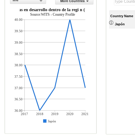
line
More Countries
 econom as en desarrollo dentro de la regi n (% del total de mercader a
Source:WITS - Country Profile
Country Name
40.00
Japón
39.50
39.00
38.50
38.00
37.50
37.00
36.50
36.00
2017
2018
2019
2020
2021
Japón