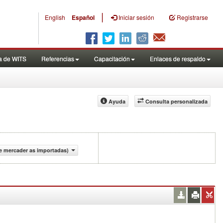
|
English
Español
Iniciar sesión
Registrarse
a de WITS
Referencias
Capacitación
Enlaces de respaldo
Ayuda
Consulta personalizada
de mercader as importadas)