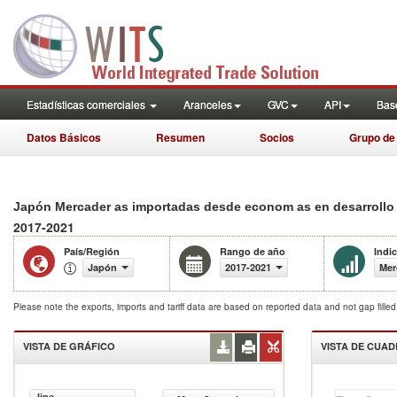
Estadísticas comerciales
Aranceles
GVC
API
Base
Datos Básicos
Resumen
Socios
Grupo de
Japón Mercader as importadas desde econom as en desarrollo 
2017-2021
País/Región
Rango de año
Indi
Japón
2017-2021
Mer
Please note the exports, imports and tariff data are based on reported data and not gap fille
VISTA DE GRÁFICO
VISTA DE CUA