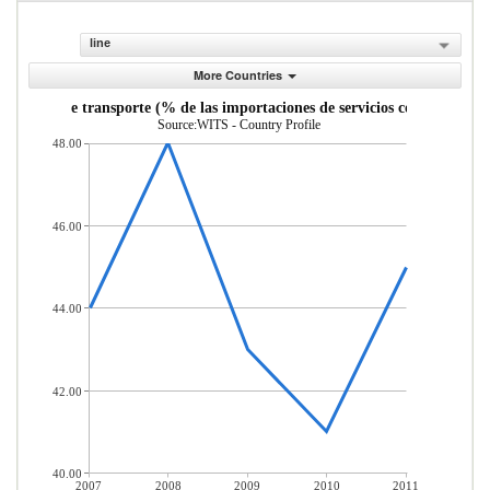
line
More Countries
Servicios de transporte (% de las importaciones de servicios comerciales)
Source:WITS - Country Profile
48.00
46.00
44.00
42.00
40.00
2007
2008
2009
2010
2011