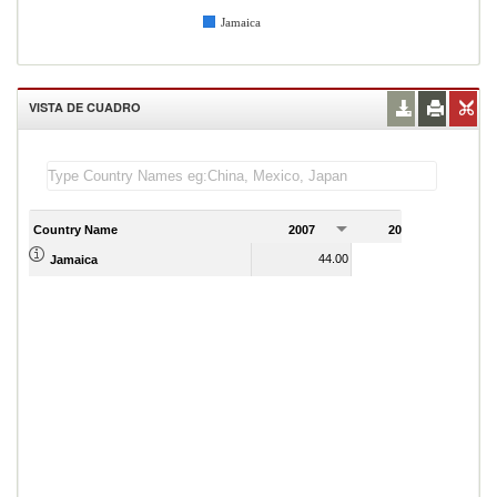
Jamaica
VISTA DE CUADRO
Country Name
2007
2008
2
44.00
48.00
Jamaica