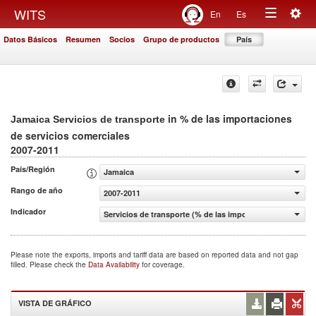
Togg
WITS
En
Es
Toggle
navig
Datos Básicos
Resumen
Socios
Grupo de productos
País
navigation
in % de las importaciones
Jamaica Servicios de transporte
de servicios comerciales
2007-2011
País/Región
Jamaica
Rango de año
2007-2011
Indicador
Servicios de transporte (% de las importaciones de servi
Please note the exports, imports and tariff data are based on reported data and not gap
filled. Please check the
Data Availability
for coverage.
VISTA DE GRÁFICO