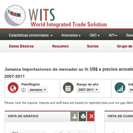
Estadísticas comerciales
Aranceles
GVC
API
Base
Datos Básicos
Resumen
Socios
Grupo de
in US$ a precios actual
Jamaica Importaciones de mercader as
2007-2011
País/Región
Rango de año
In
Jamaica
2007-2011
I
Please note the exports, imports and tariff data are based on reported data and not gap fille
VISTA DE GRÁFICO
VISTA DE CUA