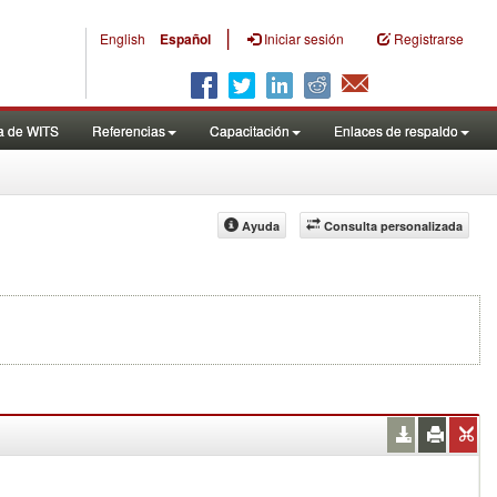
|
English
Español
Iniciar sesión
Registrarse
a de WITS
Referencias
Capacitación
Enlaces de respaldo
Ayuda
Consulta personalizada