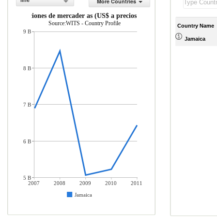
line
More Countries
Importaciones de mercader as (US$ a precios actuales)
Source:WITS - Country Profile
Country Name
9 B
Jamaica
8 B
7 B
6 B
5 B
2007
2008
2009
2010
2011
Jamaica