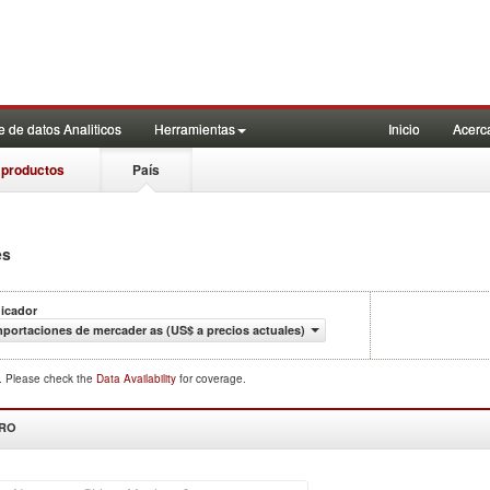
 de datos Analiticos
Herramientas
Inicio
Acerc
 productos
País
es
dicador
mportaciones de mercader as (US$ a precios actuales)
d. Please check the
Data Availability
for coverage.
DRO