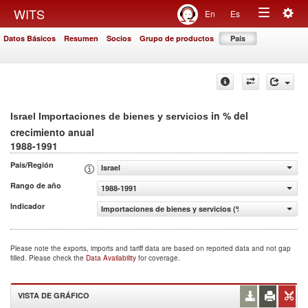
Togg
WITS
En
Es
Toggle
navig
Datos Básicos
Resumen
Socios
Grupo de productos
País
navigation
in % del
Israel Importaciones de bienes y servicios
crecimiento anual
1988-1991
País/Región
Israel
Rango de año
1988-1991
Indicador
Importaciones de bienes y servicios (% del crecimiento a
Please note the exports, imports and tariff data are based on reported data and not gap
filled. Please check the
Data Availability
for coverage.
VISTA DE GRÁFICO