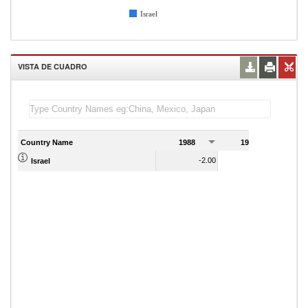
Israel
VISTA DE CUADRO
Country Name
1988
1989
1
-2.00
-4.00
Israel