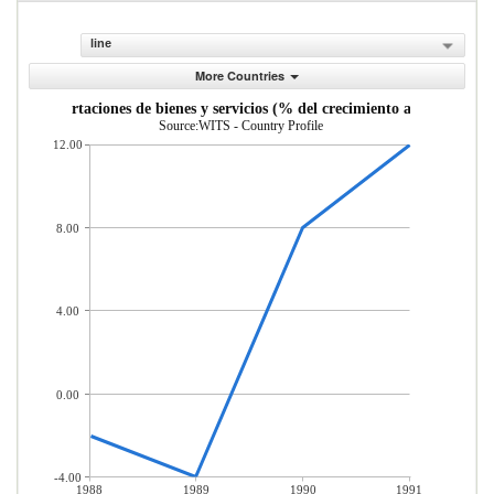
line
More Countries
Importaciones de bienes y servicios (% del crecimiento anual)
Source:WITS - Country Profile
12.00
8.00
4.00
0.00
-4.00
1988
1989
1990
1991