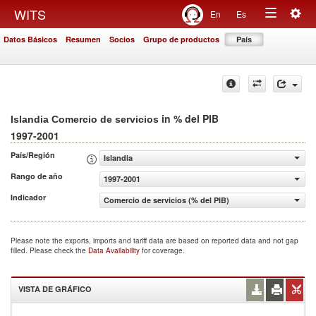
Togg
WITS
En
Es
Toggle
navig
Datos Básicos
Resumen
Socios
Grupo de productos
País
navigation
in % del PIB
Islandia Comercio de servicios
1997-2001
País/Región
Islandia
Rango de año
1997-2001
Indicador
Comercio de servicios (% del PIB)
Please note the exports, imports and tariff data are based on reported data and not gap
filled. Please check the
Data Availability
for coverage.
VISTA DE GRÁFICO