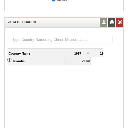
Islandia
VISTA DE CUADRO
Country Name
1997
1998
1
21.00
22.00
Islandia