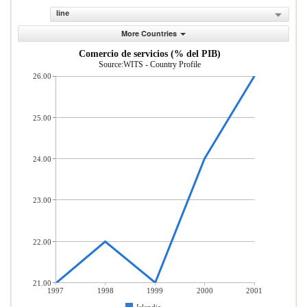
line
More Countries
Comercio de servicios (% del PIB)
Source:WITS - Country Profile
26.00
25.00
24.00
23.00
22.00
21.00
1997
1998
1999
2000
2001