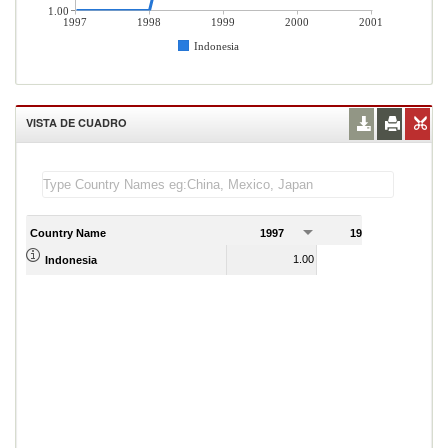
1.00
1997
1998
1999
2000
2001
Indonesia
VISTA DE CUADRO
Country Name
1997
1998
1
1.00
1.00
Indonesia