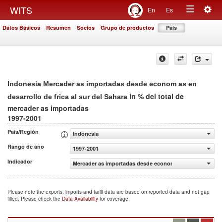
Togg
WITS
En
Es
Toggle
navig
Datos Básicos
Resumen
Socios
Grupo de productos
País
navigation
Indonesia Mercader as importadas desde econom as en
in % del total de
desarrollo de frica al sur del Sahara
mercader as importadas
1997-2001
País/Región
Indonesia
Rango de año
1997-2001
Indicador
Mercader as importadas desde econom as en desarrollo de 
Please note the exports, imports and tariff data are based on reported data and not gap
filled. Please check the
Data Availability
for coverage.