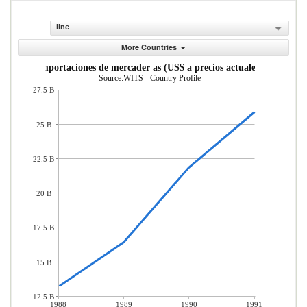
line
More Countries
Importaciones de mercader as (US$ a precios actuales)
Source:WITS - Country Profile
27.5 B
25 B
22.5 B
20 B
17.5 B
15 B
12.5 B
1988
1989
1990
1991