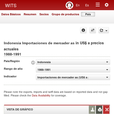
Togg
WITS
En
Es
Toggle
navig
Datos Básicos
Resumen
Socios
Grupo de productos
País
navigation
in US$ a precios
Indonesia Importaciones de mercader as
actuales
1988-1991
País/Región
Indonesia
Rango de año
1988-1991
Indicador
Importaciones de mercader as (US$ a precios actuales)
Please note the exports, imports and tariff data are based on reported data and not gap
filled. Please check the
Data Availability
for coverage.
VISTA DE GRÁFICO