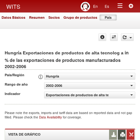
Togg
WITS
En
Es
Toggle
navig
Datos Básicos
Resumen
Socios
Grupo de productos
País
navigation
in
Hungría Exportaciones de productos de alta tecnolog a
% de las exportaciones de productos manufacturados
2002-2006
País/Región
Hungría
Rango de año
2002-2006
Indicador
Exportaciones de productos de alta tecnolog a (% de la
Please note the exports, imports and tariff data are based on reported data and not gap
filled. Please check the
Data Availability
for coverage.
VISTA DE GRÁFICO