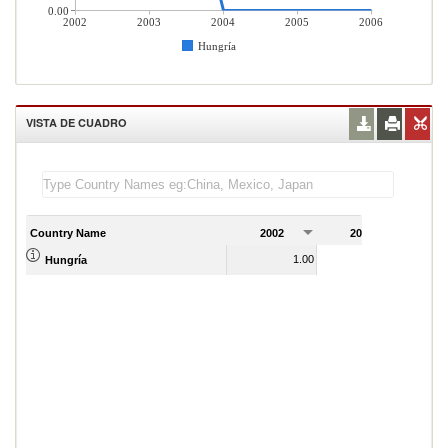
0.00
2002
2003
2004
2005
2006
Hungría
VISTA DE CUADRO
Country Name
2002
2003
2
1.00
1.00
Hungría