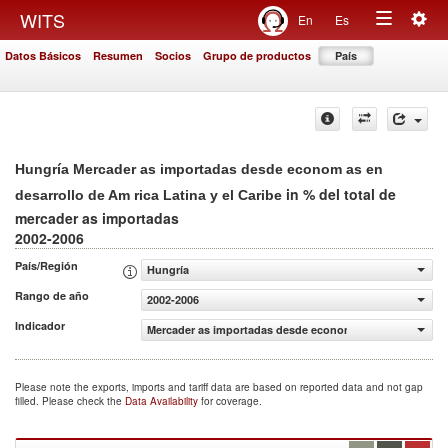
Togg
WITS
En
Es
Toggle
navig
Datos Básicos
Resumen
Socios
Grupo de productos
País
navigation
Hungría Mercader as importadas desde econom as en
in % del total de
desarrollo de Am rica Latina y el Caribe
mercader as importadas
2002-2006
País/Región
Hungría
Rango de año
2002-2006
Indicador
Mercader as importadas desde econom as en desarrollo de
Please note the exports, imports and tariff data are based on reported data and not gap
filled. Please check the
Data Availability
for coverage.