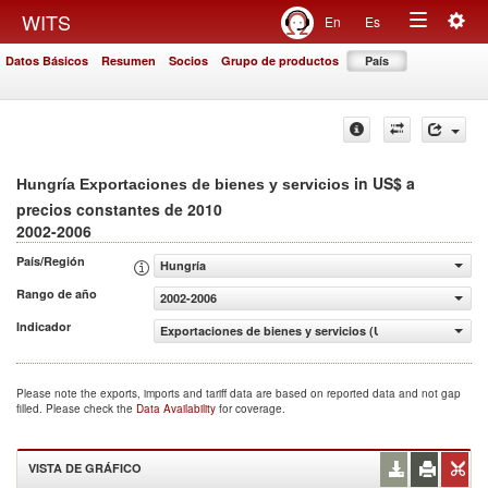
Togg
WITS
En
Es
Toggle
navig
Datos Básicos
Resumen
Socios
Grupo de productos
País
navigation
in US$ a
Hungría Exportaciones de bienes y servicios
precios constantes de 2010
2002-2006
País/Región
Hungría
Rango de año
2002-2006
Indicador
Exportaciones de bienes y servicios (US$ a precios cons
Please note the exports, imports and tariff data are based on reported data and not gap
filled. Please check the
Data Availability
for coverage.
VISTA DE GRÁFICO