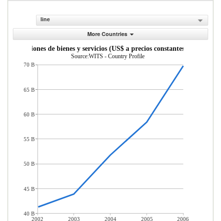
line
More Countries
Exportaciones de bienes y servicios (US$ a precios constantes de 2010)
Source:WITS - Country Profile
70 B
65 B
60 B
55 B
50 B
45 B
40 B
2002
2003
2004
2005
2006