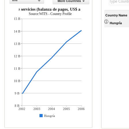
line
More Countries
taciones de servicios (balanza de pagos, US$ a precios actuales)
Source:WITS - Country Profile
Country Name
15 B
Hungría
14 B
13 B
12 B
11 B
10 B
9 B
8 B
2002
2003
2004
2005
2006
Hungría