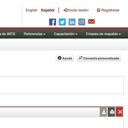
|
English
Español
Iniciar sesión
Registrarse
a de WITS
Referencias
Capacitación
Enlaces de respaldo
Ayuda
Consulta personalizada