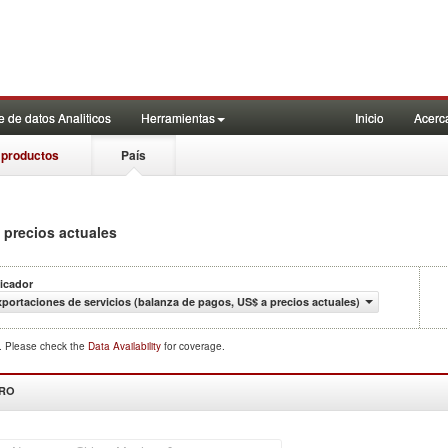
 de datos Analiticos
Herramientas
Inicio
Acerc
 productos
País
 precios actuales
icador
portaciones de servicios (balanza de pagos, US$ a precios actuales)
d. Please check the
Data Availability
for coverage.
DRO