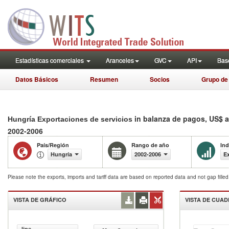
Estadísticas comerciales
Aranceles
GVC
API
Base
Datos Básicos
Resumen
Socios
Grupo de
in balanza de pagos, US$ a
Hungría Exportaciones de servicios
2002-2006
País/Región
Rango de año
Ind
Hungría
2002-2006
Ex
Please note the exports, imports and tariff data are based on reported data and not gap fille
VISTA DE GRÁFICO
VISTA DE CUA