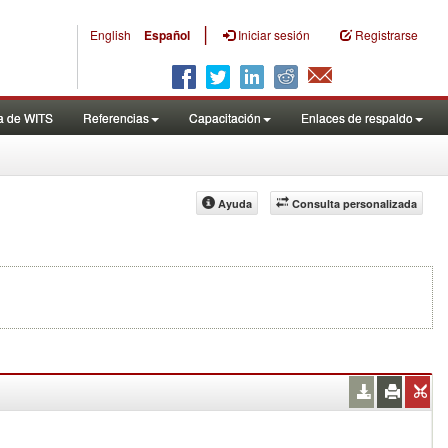
|
English
Español
Iniciar sesión
Registrarse
a de WITS
Referencias
Capacitación
Enlaces de respaldo
Ayuda
Consulta personalizada