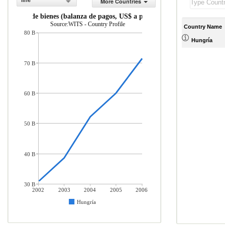
line
More Countries
rtaciones de bienes (balanza de pagos, US$ a precios actuales)
Source:WITS - Country Profile
Country Name
80 B
Hungría
70 B
60 B
50 B
40 B
30 B
2002
2003
2004
2005
2006
Hungría