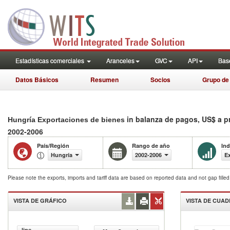
Estadísticas comerciales
Aranceles
GVC
API
Base
Datos Básicos
Resumen
Socios
Grupo de
in balanza de pagos, US$ a p
Hungría Exportaciones de bienes
2002-2006
País/Región
Rango de año
Ind
Hungría
2002-2006
Ex
Please note the exports, imports and tariff data are based on reported data and not gap fille
VISTA DE GRÁFICO
VISTA DE CUA