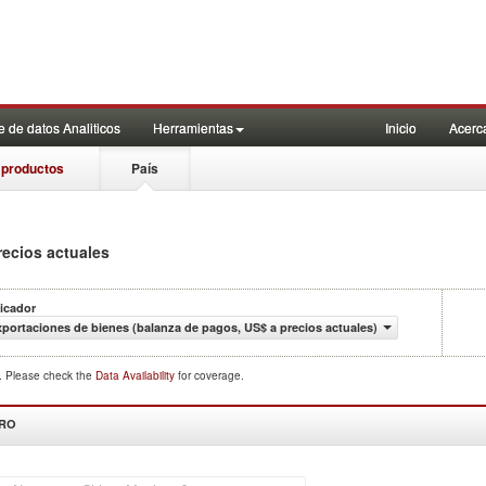
 de datos Analiticos
Herramientas
Inicio
Acerc
 productos
País
recios actuales
icador
portaciones de bienes (balanza de pagos, US$ a precios actuales)
d. Please check the
Data Availability
for coverage.
DRO