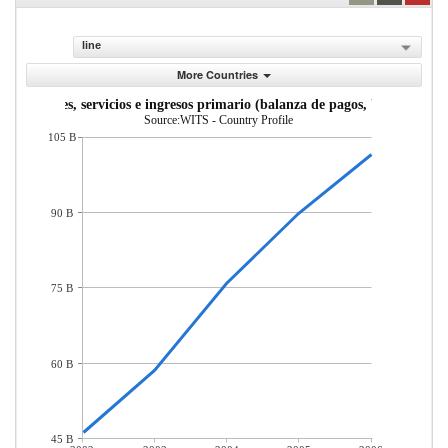
line
More Countries
s de bienes, servicios e ingresos primario (balanza de pagos, US$ a precio
Source:WITS - Country Profile
105 B
90 B
75 B
60 B
45 B