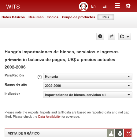
Togg
WITS
En
Es
Toggle
navig
Datos Básicos
Resumen
Socios
Grupo de productos
País
navigation
Hungría Importaciones de bienes, servicios e ingresos
in balanza de pagos, US$ a precios actuales
primario
2002-2006
País/Región
Hungría
Rango de año
2002-2006
Indicador
Importaciones de bienes, servicios e ingresos primario (
Please note the exports, imports and tariff data are based on reported data and not gap
filled. Please check the
Data Availability
for coverage.
VISTA DE GRÁFICO