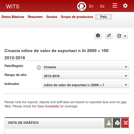
Togg
WITS
En
Es
Toggle
navig
Datos Básicos
Resumen
Socios
Grupo de productos
País
navigation
in 2000 = 100
Croacia ndice de valor de exportaci n
2012-2016
País/Región
Croacia
Rango de año
2012-2016
Indicador
ndice de valor de exportaci n (2000 = 100)
Please note the exports, imports and tariff data are based on reported data and not gap
filled. Please check the
Data Availability
for coverage.
VISTA DE GRÁFICO