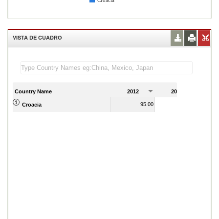
Croacia
VISTA DE CUADRO
Country Name
2012
2013
2
95.00
98.00
Croacia