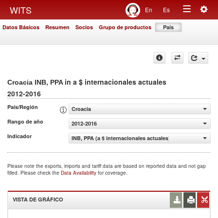
Togg
WITS
En
Es
Toggle
navig
Datos Básicos
Resumen
Socios
Grupo de productos
País
navigation
in a $ internacionales actuales
Croacia INB, PPA
2012-2016
País/Región
Croacia
Rango de año
2012-2016
Indicador
INB, PPA (a $ internacionales actuales)
Please note the exports, imports and tariff data are based on reported data and not gap
filled. Please check the
Data Availability
for coverage.
VISTA DE GRÁFICO