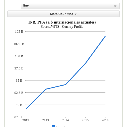
line
More Countries
INB, PPA (a $ internacionales actuales)
Source:WITS - Country Profile
105 B
102.5 B
100 B
97.5 B
95 B
92.5 B
90 B
87.5 B
2012
2013
2014
2015
2016