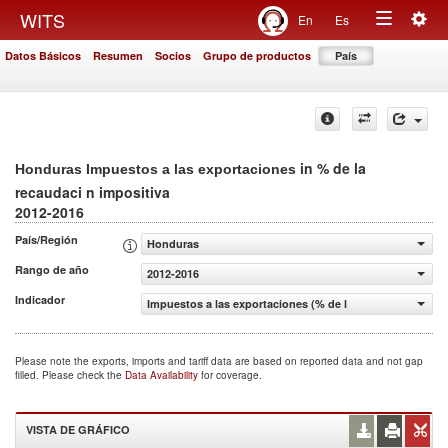
Togg
WITS
En
Es
Toggle
navig
Datos Básicos
Resumen
Socios
Grupo de productos
País
navigation
in % de la
Honduras Impuestos a las exportaciones
recaudaci n impositiva
2012-2016
País/Región
Honduras
Rango de año
2012-2016
Indicador
Impuestos a las exportaciones (% de la recaudaci n impos
Please note the exports, imports and tariff data are based on reported data and not gap
filled. Please check the
Data Availability
for coverage.
VISTA DE GRÁFICO