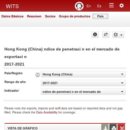
Togg
WITS
En
Es
Toggle
navig
Datos Básicos
Resumen
Socios
Grupo de productos
País
navigation
Hong Kong (China) ndice de penetraci n en el mercado de
exportaci n
2017-2021
País/Región
Hong Kong (China)
Rango de año
2017-2021
Indicador
ndice de penetraci n en el mercado de exportaci n
Please note the exports, imports and tariff data are based on reported data and not gap
filled. Please check the
Data Availability
for coverage.
VISTA DE GRÁFICO