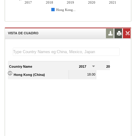
2017
2018
2019
2020
2021
Hong Kong...
VISTA DE CUADRO
Country Name
2017
2018
2
18.00
18.00
Hong Kong (China)