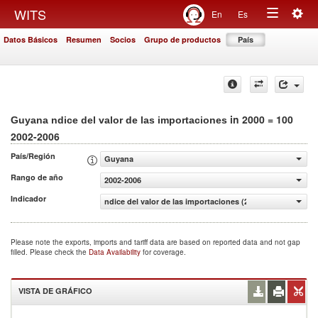
Togg
WITS
En
Es
Toggle
navig
Datos Básicos
Resumen
Socios
Grupo de productos
País
navigation
in 2000 = 100
Guyana ndice del valor de las importaciones
2002-2006
País/Región
Guyana
Rango de año
2002-2006
Indicador
ndice del valor de las importaciones (2000 = 100)
Please note the exports, imports and tariff data are based on reported data and not gap
filled. Please check the
Data Availability
for coverage.
VISTA DE GRÁFICO