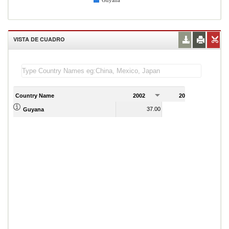
Guyana
VISTA DE CUADRO
Country Name
2002
2003
2
37.00
38.00
Guyana