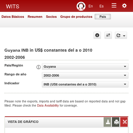
Togg
WITS
En
Es
Toggle
navig
Datos Básicos
Resumen
Socios
Grupo de productos
País
navigation
in US$ constantes del a o 2010
Guyana INB
2002-2006
País/Región
Guyana
Rango de año
2002-2006
Indicador
INB (US$ constantes del a o 2010)
Please note the exports, imports and tariff data are based on reported data and not gap
filled. Please check the
Data Availability
for coverage.
VISTA DE GRÁFICO