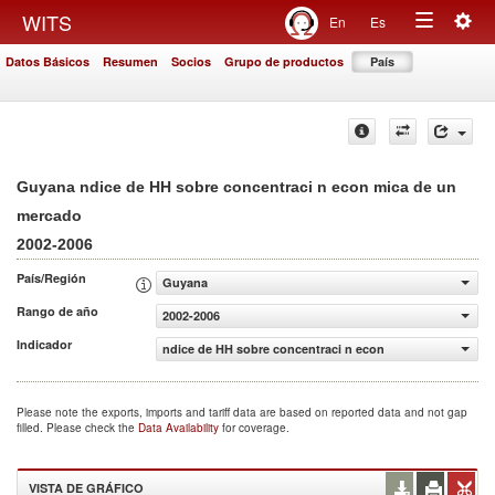
Togg
WITS
En
Es
Toggle
navig
Datos Básicos
Resumen
Socios
Grupo de productos
País
navigation
Guyana ndice de HH sobre concentraci n econ mica de un
mercado
2002-2006
País/Región
Guyana
Rango de año
2002-2006
Indicador
ndice de HH sobre concentraci n econ mica de un merca
Please note the exports, imports and tariff data are based on reported data and not gap
filled. Please check the
Data Availability
for coverage.
VISTA DE GRÁFICO