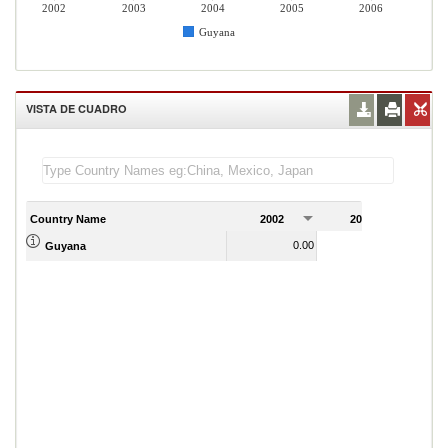
2002
2003
2004
2005
2006
Guyana
VISTA DE CUADRO
Country Name
2002
2003
2
0.00
0.00
Guyana