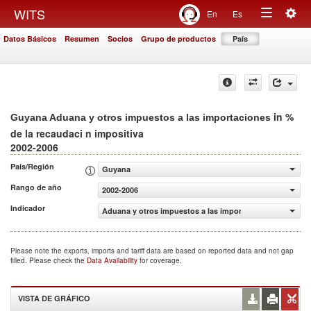
Togg
WITS
En
Es
Toggle
navig
Datos Básicos
Resumen
Socios
Grupo de productos
País
navigation
in %
Guyana Aduana y otros impuestos a las importaciones
de la recaudaci n impositiva
2002-2006
País/Región
Guyana
Rango de año
2002-2006
Indicador
Aduana y otros impuestos a las importaciones (% de la r
Please note the exports, imports and tariff data are based on reported data and not gap
filled. Please check the
Data Availability
for coverage.
VISTA DE GRÁFICO