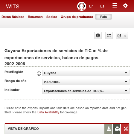
Togg
WITS
En
Es
Toggle
navig
Datos Básicos
Resumen
Socios
Grupo de productos
País
navigation
in % de
Guyana Exportaciones de servicios de TIC
exportaciones de servicios, balanza de pagos
2002-2006
País/Región
Guyana
Rango de año
2002-2006
Indicador
Exportaciones de servicios de TIC (% de exportaciones d
Please note the exports, imports and tariff data are based on reported data and not gap
filled. Please check the
Data Availability
for coverage.
VISTA DE GRÁFICO