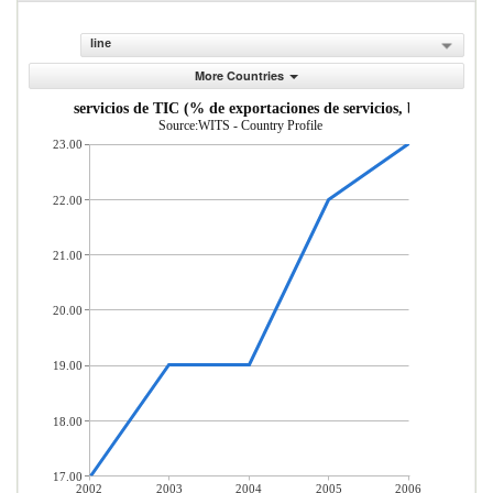
line
More Countries
aciones de servicios de TIC (% de exportaciones de servicios, balanza de p
Source:WITS - Country Profile
23.00
22.00
21.00
20.00
19.00
18.00
17.00
2002
2003
2004
2005
2006