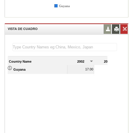
Guyana
VISTA DE CUADRO
Country Name
2002
2003
2
17.00
19.00
Guyana